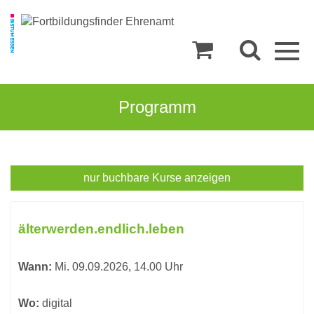
Togg
navig
Programm
Kompetenzen
nur buchbare
Kurse anzeigen
und
Kursübersicht.
Tabellenüberschriften
Tools
älterwerden.endlich.leben
können
sortiert
Wann:
Mi.
09.09.2026, 14.00 Uhr
werden.
Wo:
digital