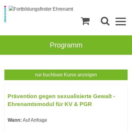
Togg
navig
Programm
Kompetenzen
nur buchbare
Kurse anzeigen
und
Kursübersicht.
Tabellenüberschriften
Tools
Prävention gegen sexualisierte Gewalt -
können
Ehrenamtsmodul für KV & PGR
sortiert
werden.
Wann:
Auf Anfrage