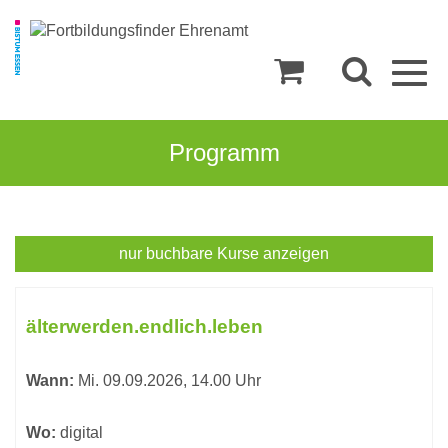
Togg
navig
Programm
Bereich
nur buchbare
Kurse anzeigen
Seelsorge
Kursübersicht.
Tabellenüberschriften
älterwerden.endlich.leben
können
sortiert
Wann:
Mi.
09.09.2026, 14.00 Uhr
werden.
Wo:
digital